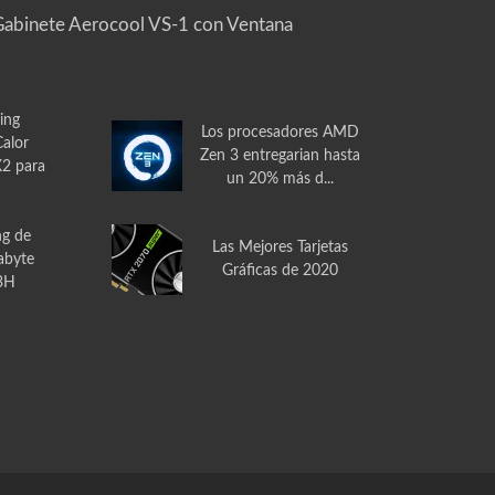
abinete Aerocool VS-1 con Ventana
ing
Los procesadores AMD
Calor
Zen 3 entregarian hasta
2 para
un 20% más d...
ng de
Las Mejores Tarjetas
abyte
Gráficas de 2020
3H