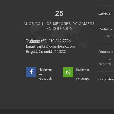
25
Envíos
AÑOS CON LOS MEJORES PC GAMERS
EN COLOMBIA
Pedidos 
Solicit
Teléfono:
(57) 310 312 7786
Email:
ventas@omarberrio.com
Acerca d
Bogotá, Colombia 110231
Envía t
en general
Hablémos
Hablémos
en
por
Facebook
Whatsapp
Garantía