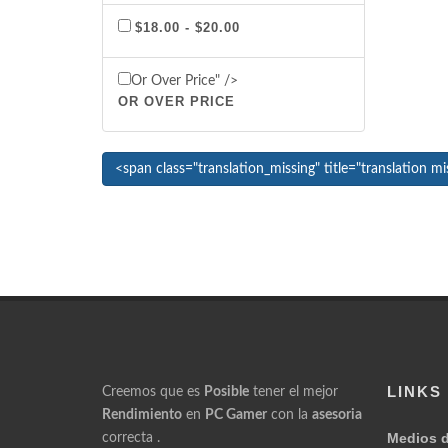
$18.00 - $20.00
Or Over Price" />
OR OVER PRICE
LINKS
Creemos que es
Posible
tener el mejor
Rendimiento
en
PC Gamer
con la
asesoria
Medios 
correcta .