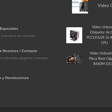
Video G
Video Unbox
Especiales
Disipador de 
a el producto que necesitas
PCCOOLER GI-X
CPU
e Nosotros / Contacto
Video Unboxi
us solicitudes, preguntas y mensajes
Placa Base Gig
B460M-DS
s y Devoluciones