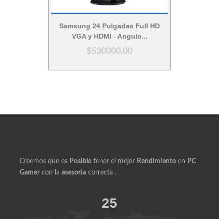
Vista Rápida
Samsung 24 Pulgadas Full HD
VGA y HDMI - Angulo...
$530000.00
Creemos que es
Posible
tener el mejor
Rendimiento
en
PC
Gamer
con la
asesoria
correcta .
25